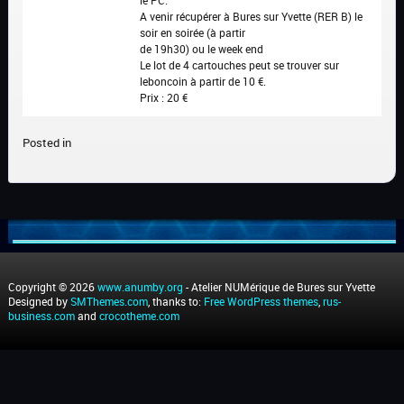
le PC.
A venir récupérer à Bures sur Yvette (RER B) le
soir en soirée (à partir
de 19h30) ou le week end
Le lot de 4 cartouches peut se trouver sur
leboncoin à partir de 10 €.
Prix : 20 €
Posted in
Copyright © 2026
www.anumby.org
- Atelier NUMérique de Bures sur Yvette
Designed by
SMThemes.com
, thanks to:
Free WordPress themes
,
rus-
business.com
and
crocotheme.com