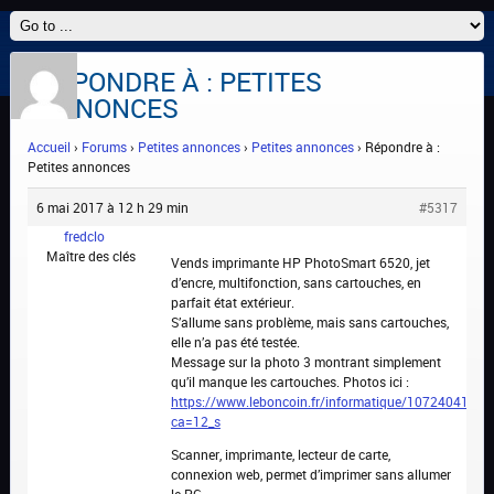
RÉPONDRE À : PETITES
ANNONCES
Accueil
›
Forums
›
Petites annonces
›
Petites annonces
›
Répondre à :
Petites annonces
6 mai 2017 à 12 h 29 min
#5317
fredclo
Maître des clés
Vends imprimante HP PhotoSmart 6520, jet
d’encre, multifonction, sans cartouches, en
parfait état extérieur.
S’allume sans problème, mais sans cartouches,
elle n’a pas été testée.
Message sur la photo 3 montrant simplement
qu’il manque les cartouches. Photos ici :
https://www.leboncoin.fr/informatique/1072404119.
ca=12_s
Scanner, imprimante, lecteur de carte,
connexion web, permet d’imprimer sans allumer