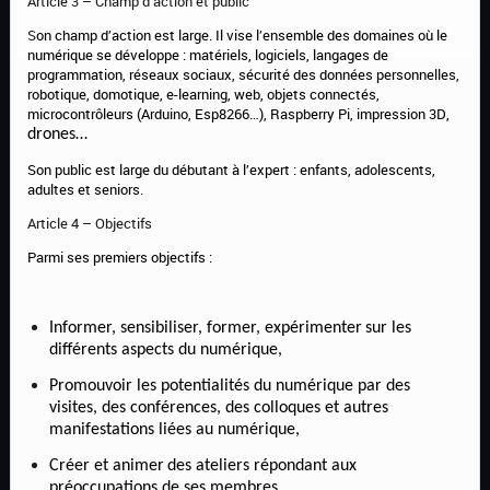
Article 3 – Champ d’action et public
S
on champ d’action est large. Il
vise l’
ensemble des domaines où le
numérique se développe :
matériels, logiciels,
langages de
programmation,
réseaux sociaux,
sécurité des données personnelles,
robotique, domotique, e-learning, web, objets connectés,
microcontrôleurs (Arduino,
Esp8266
…
),
Raspberry Pi,
impression 3D,
drones…
Son public est
large
du débutant à l’expert
: enfants, adolescents,
adultes et seniors.
Article 4 – Objectifs
Parmi ses premiers objectifs :
I
nform
er,
sensibilis
er, former,
expérimenter
sur
les
différents aspects
du numérique
,
Promouvoir les potentialités du numérique par des
visites, des conférences, des colloques et autres
manifestations liées au numérique,
Cr
éer
et
animer
des ateliers répondant aux
préoccupations de ses membres.