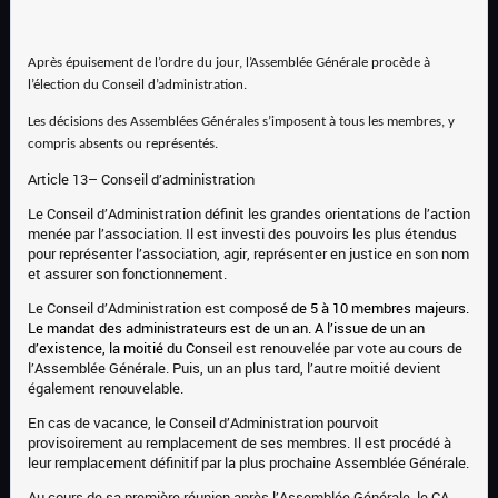
Après épuisement de l’ordre du jour, l’
A
ssemblée
G
énérale procède à
l’élection du Co
nseil d’administration.
Les décisions des
A
ssemblées
G
énérales s’imposent à tous les membres, y
compris absents ou représentés.
Article 13– Conseil d’administration
Le Conseil d’Administration définit les grandes orientations de l’action
menée par l’association. Il est investi des pouvoirs les plus étendus
pour représenter l’association, agir, représenter en justice en son nom
et assurer son fonctionnement.
Le Conseil d’Administration est compos
é de
5
à
10 membres m
ajeurs.
Le mandat
des administrateurs
est de
un
an. A l’issue de
un
an
d’existence, la moitié du Co
nseil est renouvelée par vote au cours de
l’Assemblée Générale. Puis, un an plus tard, l’autre moitié devient
également renouvelable.
En cas de vacance, le Conseil d’Administration pourvoit
provisoirement au remplacement de ses membres. Il est procédé à
leur remplacement définitif par la plus prochaine Assemblée Générale.
Au cours de sa première réunion après l’Assemblée Générale, le CA,