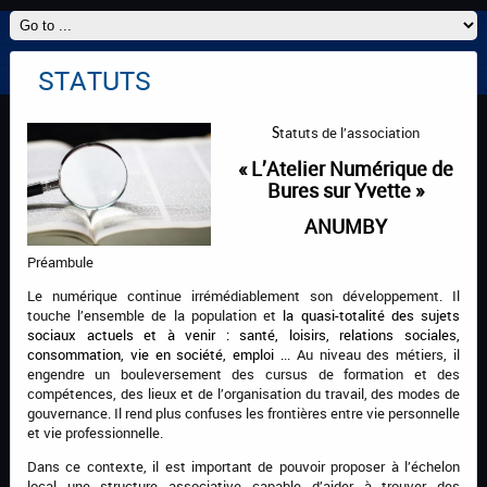
STATUTS
tatuts de l’association
S
«
L’
Atelier Numérique de
Bures sur Yvette
»
ANUMBY
Préambule
Le numérique continue irrémédiablement son développement. Il
touche l’ensemble de la population et
la quasi-totalité des
sujets
sociaux actuels et à venir :
santé,
l
oisirs, relations sociales,
consommation, vie en société,
emploi .
.. Au niveau des métiers, il
engendre un bouleversement des cursus de formation et des
compétences, des lieux et de l’organisation du travail, des modes de
gouvernance. Il rend plus confuses les frontières entre vie personnelle
et vie professionnelle.
Dans ce contexte, il est important de pouvoir proposer à l’échelon
local une structure associative capable d’aider à trouver des