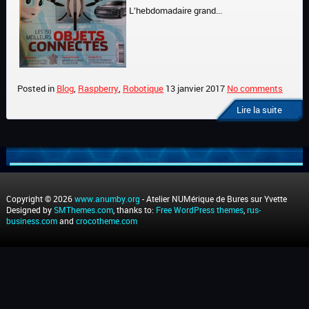
L’hebdomadaire grand...
Posted in
Blog
,
Raspberry
,
Robotique
13 janvier 2017
No comments
Lire la suite
Copyright © 2026
www.anumby.org
- Atelier NUMérique de Bures sur Yvette
Designed by
SMThemes.com
, thanks to:
Free WordPress themes
,
rus-
business.com
and
crocotheme.com